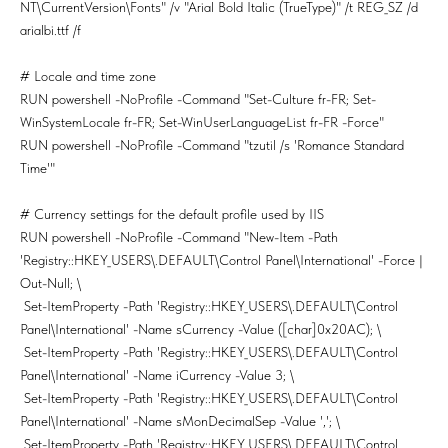
NT\CurrentVersion\Fonts" /v "Arial Bold Italic (TrueType)" /t REG_SZ /d
arialbi.ttf /f
# Locale and time zone
RUN powershell -NoProfile -Command "Set-Culture fr-FR; Set-
WinSystemLocale fr-FR; Set-WinUserLanguageList fr-FR -Force"
RUN powershell -NoProfile -Command "tzutil /s 'Romance Standard
Time'"
# Currency settings for the default profile used by IIS
RUN powershell -NoProfile -Command "New-Item -Path
'Registry::HKEY_USERS\.DEFAULT\Control Panel\International' -Force |
Out-Null; \
Set-ItemProperty -Path 'Registry::HKEY_USERS\.DEFAULT\Control
Panel\International' -Name sCurrency -Value ([char]0x20AC); \
Set-ItemProperty -Path 'Registry::HKEY_USERS\.DEFAULT\Control
Panel\International' -Name iCurrency -Value 3; \
Set-ItemProperty -Path 'Registry::HKEY_USERS\.DEFAULT\Control
Panel\International' -Name sMonDecimalSep -Value ','; \
Set-ItemProperty -Path 'Registry::HKEY_USERS\.DEFAULT\Control