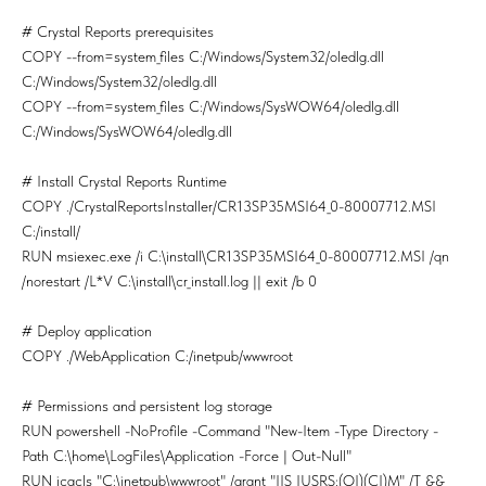
# Crystal Reports prerequisites
COPY --from=system_files C:/Windows/System32/oledlg.dll
C:/Windows/System32/oledlg.dll
COPY --from=system_files C:/Windows/SysWOW64/oledlg.dll
C:/Windows/SysWOW64/oledlg.dll
# Install Crystal Reports Runtime
COPY ./CrystalReportsInstaller/CR13SP35MSI64_0-80007712.MSI
C:/install/
RUN msiexec.exe /i C:\install\CR13SP35MSI64_0-80007712.MSI /qn
/norestart /L*V C:\install\cr_install.log || exit /b 0
# Deploy application
COPY ./WebApplication C:/inetpub/wwwroot
# Permissions and persistent log storage
RUN powershell -NoProfile -Command "New-Item -Type Directory -
Path C:\home\LogFiles\Application -Force | Out-Null"
RUN icacls "C:\inetpub\wwwroot" /grant "IIS_IUSRS:(OI)(CI)M" /T &&