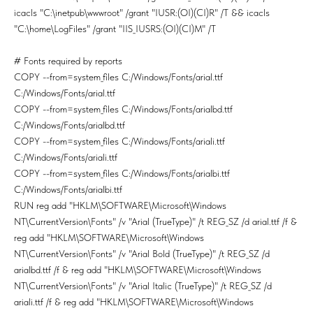
icacls "C:\inetpub\wwwroot" /grant "IUSR:(OI)(CI)R" /T && icacls
"C:\home\LogFiles" /grant "IIS_IUSRS:(OI)(CI)M" /T
# Fonts required by reports
COPY --from=system_files C:/Windows/Fonts/arial.ttf
C:/Windows/Fonts/arial.ttf
COPY --from=system_files C:/Windows/Fonts/arialbd.ttf
C:/Windows/Fonts/arialbd.ttf
COPY --from=system_files C:/Windows/Fonts/ariali.ttf
C:/Windows/Fonts/ariali.ttf
COPY --from=system_files C:/Windows/Fonts/arialbi.ttf
C:/Windows/Fonts/arialbi.ttf
RUN reg add "HKLM\SOFTWARE\Microsoft\Windows
NT\CurrentVersion\Fonts" /v "Arial (TrueType)" /t REG_SZ /d arial.ttf /f &
reg add "HKLM\SOFTWARE\Microsoft\Windows
NT\CurrentVersion\Fonts" /v "Arial Bold (TrueType)" /t REG_SZ /d
arialbd.ttf /f & reg add "HKLM\SOFTWARE\Microsoft\Windows
NT\CurrentVersion\Fonts" /v "Arial Italic (TrueType)" /t REG_SZ /d
ariali.ttf /f & reg add "HKLM\SOFTWARE\Microsoft\Windows